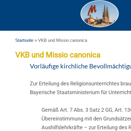
Zum
Inhalt
springen
Startseite
»
VKB und Missio canonica
VKB und Missio canonica
Vorläufige kirchliche Bevollmächti
Zur Erteilung des Religionsunterrichtes br
Bayerische Staatsministerium für Unterricht
Gemäß Art. 7 Abs. 3 Satz 2 GG, Art. 13
Übereinstimmung mit den Grundsätzen 
Aushilfslehrkräfte – zur Erteilung des