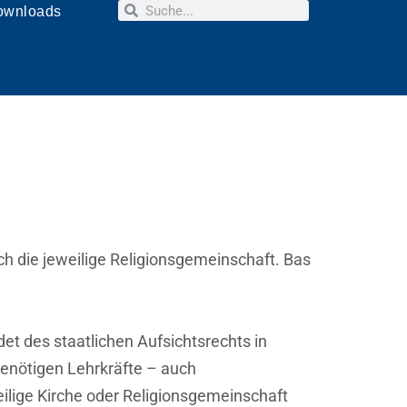
Suche
ownloads
Über Uns
Downloads
Infos RU
Suche
Links
Kontakt
ch die jeweilige Religionsgemeinschaft. Bas
det des staatlichen Aufsichtsrechts in
benötigen Lehrkräfte – auch
eilige Kirche oder Religionsgemeinschaft