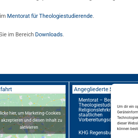
eim
Mentorat für Theologiestudierende
.
Sie im Bereich
Downloads
.
fahrt
Angegliederte Stellen
Mentorat – Begleitung für
Theologiestudierende und
Um dir ein o
Religionslehrkräfte im
Geräteinfor
licke hier, um Marketing-Cookies
staatlichen
Technologien
Vorbereitungsdienst
 akzeptieren und diesen Inhalt zu
dieser Websi
aktivieren
können best
KHG Regensburg