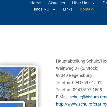
Home
Aktuelles
Home
Über Uns
Aktuelles
D
Infos RU
Links
Kontakt
Hauptabteilung Schule/Ho
Weinweg 31 (5. Stock)
93049 Regensburg
Telefon: 0941/597-1501
Telefax: 0941/597-1508
E-Mail:
schule@bistum-reg
http://www.schulreferat-r