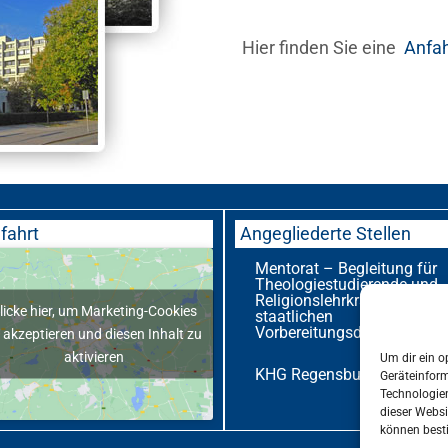
Hier finden Sie eine
Anfa
fahrt
Angegliederte Stellen
Mentorat – Begleitung für
Theologiestudierende und
Religionslehrkräfte im
licke hier, um Marketing-Cookies
staatlichen
Vorbereitungsdienst
 akzeptieren und diesen Inhalt zu
aktivieren
Um dir ein o
KHG Regensburg
Geräteinfor
Technologien
dieser Websi
können best